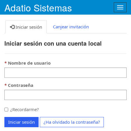
Adatio Sistemas
A
l
t
e
Canjear invitación
Iniciar sesión
r
n
Iniciar sesión con una cuenta local
a
r
n
Nombre de usuario
a
v
e
g
Contraseña
a
c
i
ó
¿Recordarme?
n
Iniciar sesión
¿Ha olvidado la contraseña?